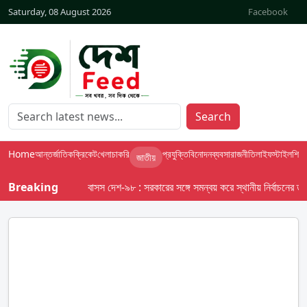
Saturday, 08 August 2026
Facebook
Search
Home
আন্তর্জাতিক
ক্রিকেট
খেলা
চাকরি
প্রযুক্তি
বিনোদন
ব্যবসা
রাজনীতি
লাইফস্টাইল
শিক্ষা
জাতীয়
Breaking
বাসস দেশ-৯৮ : সরকারের সঙ্গে সমন্বয় করে স্থানীয় নির্বাচনের তফসিল 