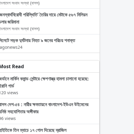
াংলাদেশ সংবাদ সংস্থা (বাসস)
‘জনস্বার্থবিরোধী পরিস্থিতি’ তৈরির দায়ে মেটাকে ৫৬৭ মিলিয়ন
ডলার জরিমানা
াংলাদেশ সংবাদ সংস্থা (বাসস)
সিলেটে সড়ক দুর্ঘটনায় নিহত ৯ জনের পরিচয় শনাক্ত
Jagonews24
Most Read
জর্ডানে মার্কিন কমান্ড সেন্টারে ক্ষেপণাস্ত্র হামলা চালানো হয়েছে:
ইরানি গার্ড
120 views
বাসস দেশ-৫৪ : নারীর ক্ষমতায়নে বাংলাদেশ-ইউএন উইমেনের
ঘনিষ্ঠ সহযোগিতার অঙ্গীকার
96 views
হাইতিকে তিন ম্যাচে ১৭ গোল দিয়েছে ব্রাজিল