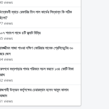
90 views
উদ্বোধনী ম্যাচে রেফারির তিন লাল কার্ডের সিদ্ধান্ত কি সঠিক
ছিলো?
77 views
১০৭ শতাংশ লাভে ৪টি ফ্ল্যাট বিক্রি
65 views
যাবজ্জীবন সাজা পাওয়া দক্ষিণ কোরিয়ার সাবেক প্রেসিডেন্টের ৩০
বছর জেল
64 views
রেলপথে মধ্যপাড়ার পাথর পরিবহন সচল করতে ১৩৪ কোটি টাকা
রাদ্দ
62 views
রাজশাহী উন্নয়ন কর্তৃপক্ষের চেয়ারম্যান হলেন আবুল কালাম
আজাদ
61 views