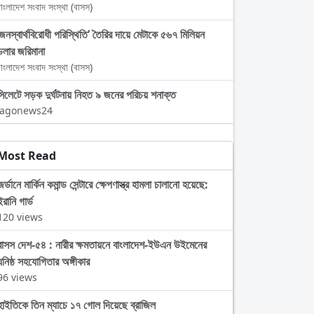
াংলাদেশ সংবাদ সংস্থা (বাসস)
‘জনস্বার্থবিরোধী পরিস্থিতি’ তৈরির দায়ে মেটাকে ৫৬৭ মিলিয়ন
ডলার জরিমানা
াংলাদেশ সংবাদ সংস্থা (বাসস)
সিলেটে সড়ক দুর্ঘটনায় নিহত ৯ জনের পরিচয় শনাক্ত
Jagonews24
Most Read
জর্ডানে মার্কিন কমান্ড সেন্টারে ক্ষেপণাস্ত্র হামলা চালানো হয়েছে:
ইরানি গার্ড
120 views
বাসস দেশ-৫৪ : নারীর ক্ষমতায়নে বাংলাদেশ-ইউএন উইমেনের
ঘনিষ্ঠ সহযোগিতার অঙ্গীকার
96 views
হাইতিকে তিন ম্যাচে ১৭ গোল দিয়েছে ব্রাজিল