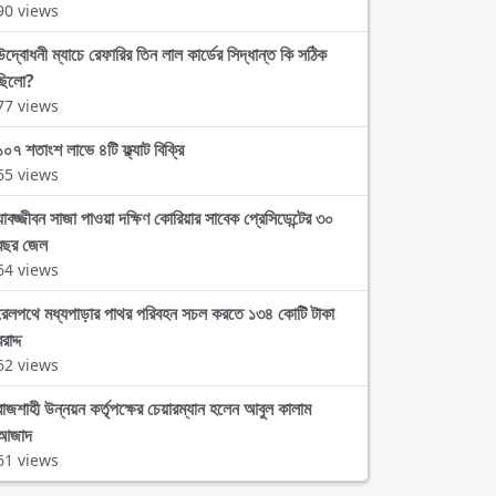
90 views
উদ্বোধনী ম্যাচে রেফারির তিন লাল কার্ডের সিদ্ধান্ত কি সঠিক
ছিলো?
77 views
১০৭ শতাংশ লাভে ৪টি ফ্ল্যাট বিক্রি
65 views
যাবজ্জীবন সাজা পাওয়া দক্ষিণ কোরিয়ার সাবেক প্রেসিডেন্টের ৩০
বছর জেল
64 views
রেলপথে মধ্যপাড়ার পাথর পরিবহন সচল করতে ১৩৪ কোটি টাকা
রাদ্দ
62 views
রাজশাহী উন্নয়ন কর্তৃপক্ষের চেয়ারম্যান হলেন আবুল কালাম
আজাদ
61 views