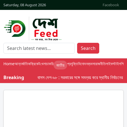
Saturday, 08 August 2026
Facebook
Search
Home
আন্তর্জাতিক
ক্রিকেট
খেলা
চাকরি
প্রযুক্তি
বিনোদন
ব্যবসা
রাজনীতি
লাইফস্টাইল
শিক্ষা
জাতীয়
Breaking
বাসস দেশ-৯৮ : সরকারের সঙ্গে সমন্বয় করে স্থানীয় নির্বাচনের তফসিল