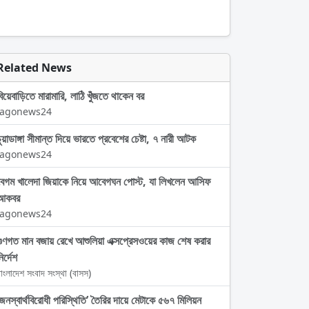
Related News
বিয়েবাড়িতে মারামারি, লাঠি খুঁজতে থাকেন বর
Jagonews24
চুয়াডাঙ্গা সীমান্ত দিয়ে ভারতে প্রবেশের চেষ্টা, ৭ নারী আটক
Jagonews24
বেগম খালেদা জিয়াকে নিয়ে আবেগঘন পোস্ট, যা লিখলেন আসিফ
আকবর
Jagonews24
গুণগত মান বজায় রেখে আশুলিয়া এক্সপ্রেসওয়ের কাজ শেষ করার
ির্দেশ
াংলাদেশ সংবাদ সংস্থা (বাসস)
‘জনস্বার্থবিরোধী পরিস্থিতি’ তৈরির দায়ে মেটাকে ৫৬৭ মিলিয়ন