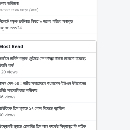
ডলার জরিমানা
াংলাদেশ সংবাদ সংস্থা (বাসস)
সিলেটে সড়ক দুর্ঘটনায় নিহত ৯ জনের পরিচয় শনাক্ত
Jagonews24
Most Read
জর্ডানে মার্কিন কমান্ড সেন্টারে ক্ষেপণাস্ত্র হামলা চালানো হয়েছে:
ইরানি গার্ড
120 views
বাসস দেশ-৫৪ : নারীর ক্ষমতায়নে বাংলাদেশ-ইউএন উইমেনের
ঘনিষ্ঠ সহযোগিতার অঙ্গীকার
96 views
হাইতিকে তিন ম্যাচে ১৭ গোল দিয়েছে ব্রাজিল
90 views
উদ্বোধনী ম্যাচে রেফারির তিন লাল কার্ডের সিদ্ধান্ত কি সঠিক