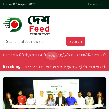
Friday, 07 August 2026
Facebook
Search
Home
আন্তর্জাতিক
ক্রিকেট
খেলা
চাকরি
প্রযুক্তি
বিনোদন
ব্যবসা
রাজনীতি
লাইফস্টাইল
শিক্ষা
জাতীয়
Breaking
বাসস দেশ-৯৮ : সরকারের সঙ্গে সমন্বয় করে স্থানীয় নির্বাচনের তফসিল দেবে 