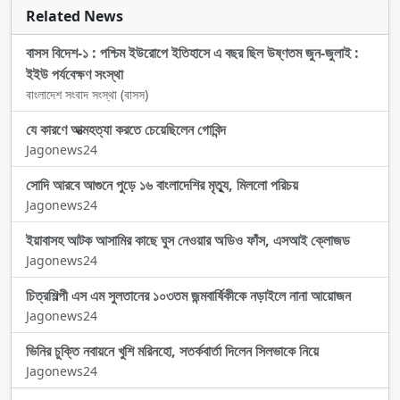
Related News
বাসস বিদেশ-১ : পশ্চিম ইউরোপে ইতিহাসে এ বছর ছিল উষ্ণতম জুন-জুলাই :
ইইউ পর্যবেক্ষণ সংস্থা
বাংলাদেশ সংবাদ সংস্থা (বাসস)
যে কারণে আত্মহত্যা করতে চেয়েছিলেন গোবিন্দ
Jagonews24
সোদি আরবে আগুনে পুড়ে ১৬ বাংলাদেশির মৃত্যু, মিললো পরিচয়
Jagonews24
ইয়াবাসহ আটক আসামির কাছে ঘুস নেওয়ার অডিও ফাঁস, এসআই ক্লোজড
Jagonews24
চিত্রশিল্পী এস এম সুলতানের ১০৩তম জন্মবার্ষিকীকে নড়াইলে নানা আয়োজন
Jagonews24
ভিনির চুক্তি নবায়নে খুশি মরিনহো, সতর্কবার্তা দিলেন সিলভাকে নিয়ে
Jagonews24