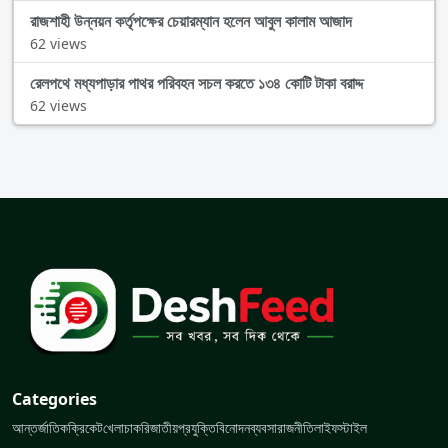
রাজশাহী উন্নয়ন কর্তৃপক্ষের চেয়ারম্যান হলেন আবুল কালাম আজাদ
62 views
রেলপথে মধ্যপাড়ার পাথর পরিবহন সচল করতে ১৩৪ কোটি টাকা বরাদ্দ
62 views
Categories
আন্তর্জাতিক
ক্রিকেট
খেলা
চাকরি
জাতীয়
প্রযুক্তি
বিনোদন
ব্যবসা
রাজনীতি
লাইফস্টাইল