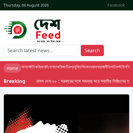
Thursday, 06 August 2026
Facebook
Search
আন্তর্জাতিক
ক্রিকেট
খেলা
চাকরি
জাতীয়
প্রযুক্তি
বিনোদন
ব্যবসা
রাজনীতি
লাইফস্টাইল
শিক্ষা
Home
Breaking
বাসস দেশ-৯৮ : সরকারের সঙ্গে সমন্বয় করে স্থানীয় নির্বাচনের তফসিল দ