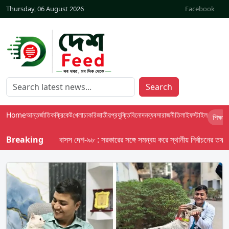
Thursday, 06 August 2026
Facebook
Search
Home
আন্তর্জাতিক
ক্রিকেট
খেলা
চাকরি
জাতীয়
প্রযুক্তি
বিনোদন
ব্যবসা
রাজনীতি
লাইফস্টাইল
শিক্ষা
Breaking
বাসস দেশ-৯৮ : সরকারের সঙ্গে সমন্বয় করে স্থানীয় নির্বাচনের তফসিল দেব