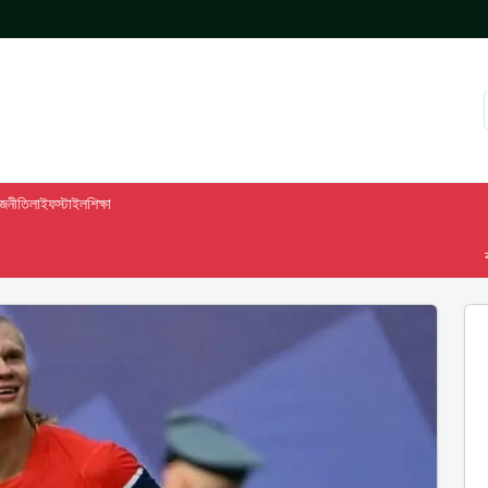
াজনীতি
লাইফস্টাইল
শিক্ষা
বাসস দ