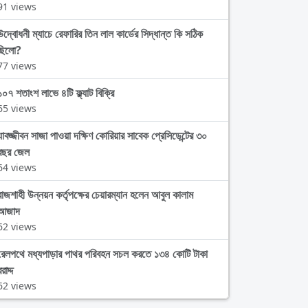
91 views
উদ্বোধনী ম্যাচে রেফারির তিন লাল কার্ডের সিদ্ধান্ত কি সঠিক
ছিলো?
77 views
১০৭ শতাংশ লাভে ৪টি ফ্ল্যাট বিক্রি
65 views
যাবজ্জীবন সাজা পাওয়া দক্ষিণ কোরিয়ার সাবেক প্রেসিডেন্টের ৩০
বছর জেল
64 views
রাজশাহী উন্নয়ন কর্তৃপক্ষের চেয়ারম্যান হলেন আবুল কালাম
আজাদ
62 views
রেলপথে মধ্যপাড়ার পাথর পরিবহন সচল করতে ১৩৪ কোটি টাকা
রাদ্দ
62 views