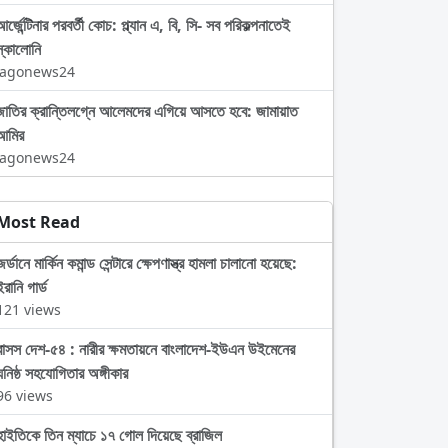
র্জেন্টিনার পরবর্তী কোচ: প্ল্যান এ, বি, সি- সব পরিকল্পনাতেই
স্কালোনি
Jagonews24
জাতির ক্রান্তিলগ্নে আলেমদের এগিয়ে আসতে হবে: জামায়াত
আমির
Jagonews24
Most Read
জর্ডানে মার্কিন কমান্ড সেন্টারে ক্ষেপণাস্ত্র হামলা চালানো হয়েছে:
ইরানি গার্ড
121 views
বাসস দেশ-৫৪ : নারীর ক্ষমতায়নে বাংলাদেশ-ইউএন উইমেনের
ঘনিষ্ঠ সহযোগিতার অঙ্গীকার
96 views
হাইতিকে তিন ম্যাচে ১৭ গোল দিয়েছে ব্রাজিল