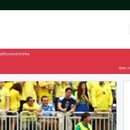
াজনীতি
লাইফস্টাইল
শিক্ষা
বাসস দেশ-৯৮ :