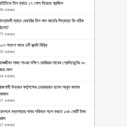
হাইতিকে তিন ম্যাচে ১৭ গোল দিয়েছে ব্রাজিল
90 views
উদ্বোধনী ম্যাচে রেফারির তিন লাল কার্ডের সিদ্ধান্ত কি সঠিক
ছিলো?
77 views
১০৭ শতাংশ লাভে ৪টি ফ্ল্যাট বিক্রি
65 views
যাবজ্জীবন সাজা পাওয়া দক্ষিণ কোরিয়ার সাবেক প্রেসিডেন্টের ৩০
বছর জেল
64 views
রাজশাহী উন্নয়ন কর্তৃপক্ষের চেয়ারম্যান হলেন আবুল কালাম
আজাদ
61 views
রেলপথে মধ্যপাড়ার পাথর পরিবহন সচল করতে ১৩৪ কোটি টাকা
রাদ্দ
61 views