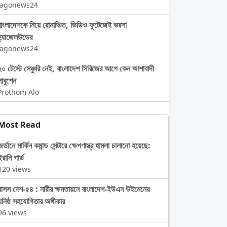
Jagonews24
বাংলাদেশকে নিয়ে রোমাঞ্চিত, ভিডিও ফুটেজেই ভরসা
হ্যাজেলউডের
Jagonews24
২০ টেস্টে সেঞ্চুরি নেই, বাংলাদেশ সিরিজের আগে কেন আশাবাদী
লাবুশেন
Prothom Alo
Most Read
জর্ডানে মার্কিন কমান্ড সেন্টারে ক্ষেপণাস্ত্র হামলা চালানো হয়েছে:
ইরানি গার্ড
120 views
বাসস দেশ-৫৪ : নারীর ক্ষমতায়নে বাংলাদেশ-ইউএন উইমেনের
ঘনিষ্ঠ সহযোগিতার অঙ্গীকার
96 views