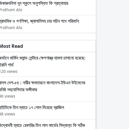
ভিকারুননিসা নূন স্কুলে অনুপস্থিত ফি প্রত্যাহার
Prothom Alo
প্রাথমিক ও গণশিক্ষা, জ্বালানিসহ চার সচিব পদে পরিবর্তন
Prothom Alo
Most Read
জর্ডানে মার্কিন কমান্ড সেন্টারে ক্ষেপণাস্ত্র হামলা চালানো হয়েছে:
ইরানি গার্ড
120 views
বাসস দেশ-৫৪ : নারীর ক্ষমতায়নে বাংলাদেশ-ইউএন উইমেনের
ঘনিষ্ঠ সহযোগিতার অঙ্গীকার
96 views
হাইতিকে তিন ম্যাচে ১৭ গোল দিয়েছে ব্রাজিল
88 views
উদ্বোধনী ম্যাচে রেফারির তিন লাল কার্ডের সিদ্ধান্ত কি সঠিক