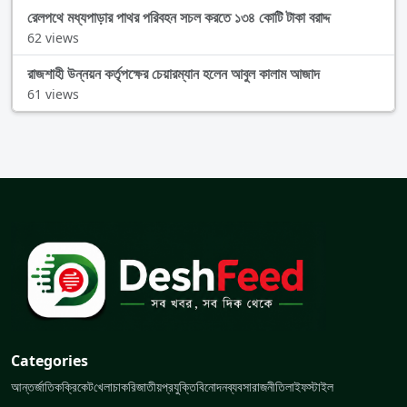
রেলপথে মধ্যপাড়ার পাথর পরিবহন সচল করতে ১৩৪ কোটি টাকা বরাদ্দ
62 views
রাজশাহী উন্নয়ন কর্তৃপক্ষের চেয়ারম্যান হলেন আবুল কালাম আজাদ
61 views
Categories
আন্তর্জাতিক
ক্রিকেট
খেলা
চাকরি
জাতীয়
প্রযুক্তি
বিনোদন
ব্যবসা
রাজনীতি
লাইফস্টাইল