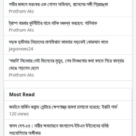
গভীর জঙ্গলে ভয়ংকর এক গোপন অভিযান, রাসেলের সঙ্গী প্রিয়াঙ্কা
Prothom Alo
ট্রাম্প বারবার কূটনীতির নামে নাটক মঞ্চস্থ করছেন: গালিবাফ
Prothom Alo
সড়ক দুর্ঘটনায় নিহতদের মাগফিরাত কামনায় সড়কেই কোরআন খতম
Jagonews24
‘গজনি’ সিনেমার সেই ভিলেনের মৃত্যু, শেষ দিনগুলোর কথা বলতে গিয়ে কান্নায়
ভেঙে পড়লেন ছেলে
Prothom Alo
Most Read
জর্ডানে মার্কিন কমান্ড সেন্টারে ক্ষেপণাস্ত্র হামলা চালানো হয়েছে: ইরানি গার্ড
120 views
বাসস দেশ-৫৪ : নারীর ক্ষমতায়নে বাংলাদেশ-ইউএন উইমেনের ঘনিষ্ঠ
সহযোগিতার অঙ্গীকার