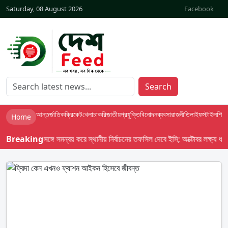
Saturday, 08 August 2026
Facebook
Search
আন্তর্জাতিক
ক্রিকেট
খেলা
চাকরি
জাতীয়
প্রযুক্তি
বিনোদন
ব্যবসা
রাজনীতি
লাইফস্টাইল
শিক্ষা
Home
 : সরকারের সঙ্গে সমন্বয় করে স্থানীয় নির্বাচনের তফসিল দেবে ইসি; অক্টোবর লক্ষ্য ধরে প্র
Breaking