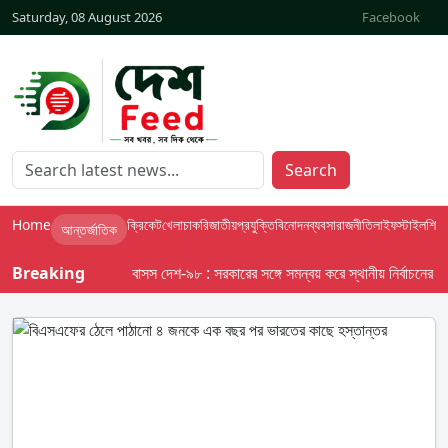
Saturday, 08 August 2026
Facebook
Search
Home
ক্রিকেট
খেলা
চাকরি
জাতীয়
প্রযুক্তি
বিনোদন
ব্যবসা
রাজনীতি
লাইফস্টাইল
শিক্ষা
আন্তর্জাতিক
Breaking
বাসস দেশ-৯৮ : সরকারের সঙ্গে সমন্বয় করে স্থানীয় নির্বাচনের তফসি