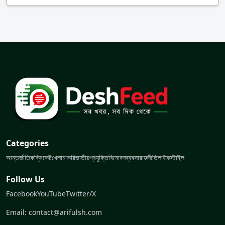
Categories
আন্তর্জাতিক
ক্রিকেট
খেলা
চাকরি
জাতীয়
প্রযুক্তি
বিনোদন
ব্যবসা
রাজনীতি
লাইফস্টাইল
Follow Us
Facebook
YouTube
Twitter/X
Email: contact@arifulsh.com