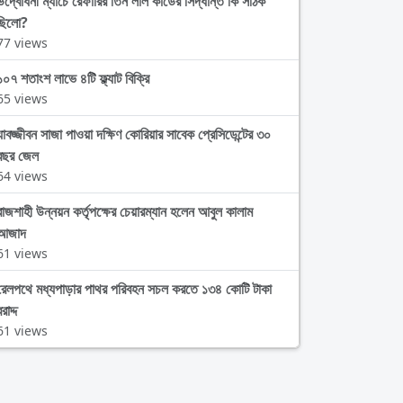
উদ্বোধনী ম্যাচে রেফারির তিন লাল কার্ডের সিদ্ধান্ত কি সঠিক
ছিলো?
77 views
১০৭ শতাংশ লাভে ৪টি ফ্ল্যাট বিক্রি
65 views
যাবজ্জীবন সাজা পাওয়া দক্ষিণ কোরিয়ার সাবেক প্রেসিডেন্টের ৩০
বছর জেল
64 views
রাজশাহী উন্নয়ন কর্তৃপক্ষের চেয়ারম্যান হলেন আবুল কালাম
আজাদ
61 views
রেলপথে মধ্যপাড়ার পাথর পরিবহন সচল করতে ১৩৪ কোটি টাকা
রাদ্দ
61 views