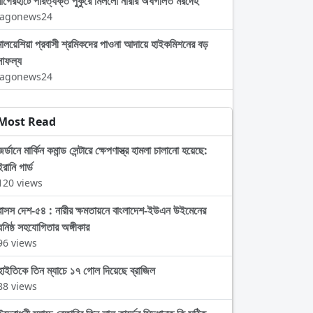
বাগেরহাটে পরিত্যক্ত পুকুরে মিললো নারীর অর্ধগলিত মরদেহ
Jagonews24
মালয়েশিয়া প্রবাসী শ্রমিকদের পাওনা আদায়ে হাইকমিশনের বড়
সাফল্য
Jagonews24
Most Read
জর্ডানে মার্কিন কমান্ড সেন্টারে ক্ষেপণাস্ত্র হামলা চালানো হয়েছে:
ইরানি গার্ড
120 views
বাসস দেশ-৫৪ : নারীর ক্ষমতায়নে বাংলাদেশ-ইউএন উইমেনের
ঘনিষ্ঠ সহযোগিতার অঙ্গীকার
96 views
হাইতিকে তিন ম্যাচে ১৭ গোল দিয়েছে ব্রাজিল
88 views