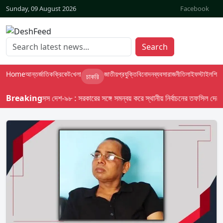
Sunday, 09 August 2026
Facebook
Search
Home
আন্তর্জাতিক
ক্রিকেট
খেলা
জাতীয়
প্রযুক্তি
বিনোদন
ব্যবসা
রাজনীতি
লাইফস্টাইল
শিক্ষা
চাকরি
Breaking
বাসস দেশ-৯৮ : সরকারের সঙ্গে সমন্বয় করে স্থানীয় নির্বাচনের তফসিল দেবে ইসি; 