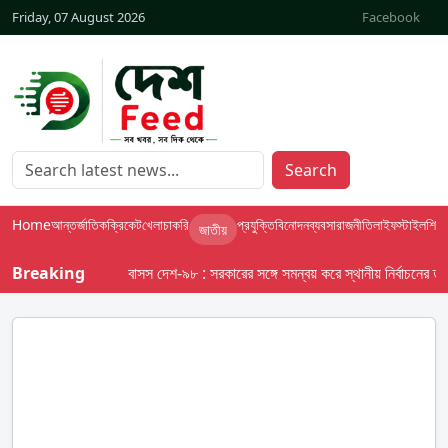
Friday, 07 August 2026
Facebook
Search
Home
আন্তর্জাতিক
ক্রিকেট
খেলা
চাকরি
প্রযুক্তি
বিনোদন
ব্যবসা
রাজনীতি
লাইফস্টাইল
শিক্ষা
জাতীয়
Breaking
বাসস দেশ-৯৮ : সরকারের সঙ্গে সমন্বয় করে স্থানীয় নির্বাচনের তফসিল 