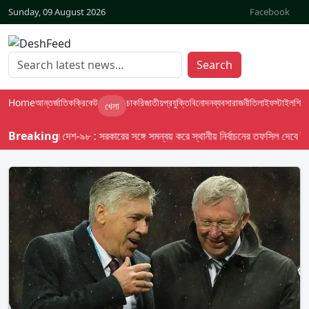
Sunday, 09 August 2026
Facebook
Search
Home
আন্তর্জাতিক
ক্রিকেট
চাকরি
জাতীয়
প্রযুক্তি
বিনোদন
ব্যবসা
রাজনীতি
লাইফস্টাইল
শিক্ষা
খেলা
Breaking
বাসস দেশ-৯৮ : সরকারের সঙ্গে সমন্বয় করে স্থানীয় নির্বাচনের তফসিল দেবে ইসি; অক্