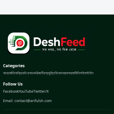
Categories
আন্তর্জাতিক
ক্রিকেট
খেলা
চাকরি
জাতীয়
প্রযুক্তি
বিনোদন
ব্যবসা
রাজনীতি
লাইফস্টাইল
Follow Us
Facebook
YouTube
Twitter/X
Email: contact@arifulsh.com