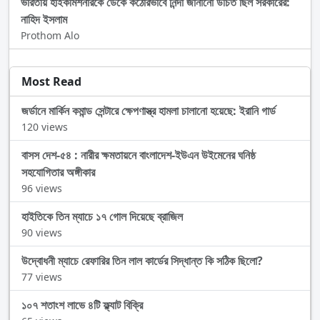
ভারতীয় হাইকমিশনারকে ডেকে কঠোরভাবে নিন্দা জানানো উচিত ছিল সরকারের:
নাহিদ ইসলাম
Prothom Alo
Most Read
জর্ডানে মার্কিন কমান্ড সেন্টারে ক্ষেপণাস্ত্র হামলা চালানো হয়েছে: ইরানি গার্ড
120 views
বাসস দেশ-৫৪ : নারীর ক্ষমতায়নে বাংলাদেশ-ইউএন উইমেনের ঘনিষ্ঠ
সহযোগিতার অঙ্গীকার
96 views
হাইতিকে তিন ম্যাচে ১৭ গোল দিয়েছে ব্রাজিল
90 views
উদ্বোধনী ম্যাচে রেফারির তিন লাল কার্ডের সিদ্ধান্ত কি সঠিক ছিলো?
77 views
১০৭ শতাংশ লাভে ৪টি ফ্ল্যাট বিক্রি