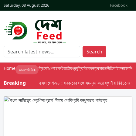
Saturday, 08 August 2026
Facebook
Search
Home
ক্রিকেট
খেলা
চাকরি
জাতীয়
প্রযুক্তি
বিনোদন
ব্যবসা
রাজনীতি
লাইফস্টাইল
শিক্ষা
আন্তর্জাতিক
Breaking
বাসস দেশ-৯৮ : সরকারের সঙ্গে সমন্বয় করে স্থানীয় নির্বাচনের তফসিল 