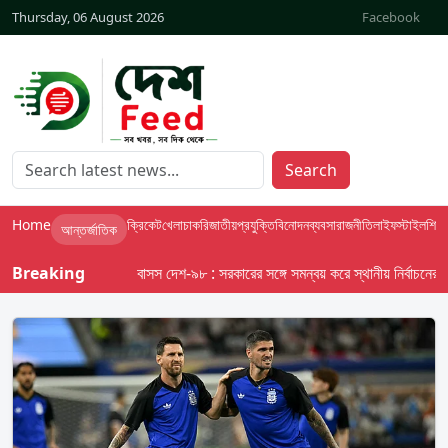
Thursday, 06 August 2026
Facebook
Search
Home
ক্রিকেট
খেলা
চাকরি
জাতীয়
প্রযুক্তি
বিনোদন
ব্যবসা
রাজনীতি
লাইফস্টাইল
শিক্ষা
আন্তর্জাতিক
Breaking
বাসস দেশ-৯৮ : সরকারের সঙ্গে সমন্বয় করে স্থানীয় নির্বাচনের তফসিল