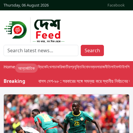
Thursday, 06 August 2026
Facebook
Search
Home
ক্রিকেট
খেলা
চাকরি
জাতীয়
প্রযুক্তি
বিনোদন
ব্যবসা
রাজনীতি
লাইফস্টাইল
শিক্ষা
আন্তর্জাতিক
Breaking
বাসস দেশ-৯৮ : সরকারের সঙ্গে সমন্বয় করে স্থানীয় নির্বাচনের তফসিল 