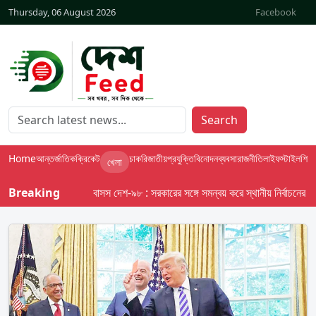
Thursday, 06 August 2026
Facebook
Search
Home
আন্তর্জাতিক
ক্রিকেট
চাকরি
জাতীয়
প্রযুক্তি
বিনোদন
ব্যবসা
রাজনীতি
লাইফস্টাইল
শিক্ষা
খেলা
Breaking
বাসস দেশ-৯৮ : সরকারের সঙ্গে সমন্বয় করে স্থানীয় নির্বাচনের তফসি