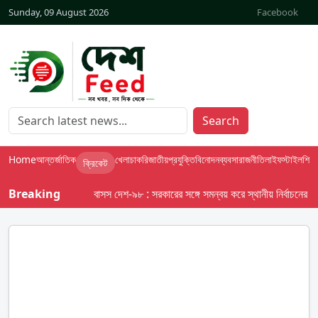
Sunday, 09 August 2026
Facebook
Search
Home
আন্তর্জাতিক
খেলা
চাকরি
জাতীয়
প্রযুক্তি
বিনোদন
ব্যবসা
রাজনীতি
লাইফস্টাইল
শিক্ষা
ক্রিকেট
Breaking
বাসস দেশ-৯৮ : সরকারের সঙ্গে সমন্বয় করে স্থানীয় নির্বাচনের তফসিল