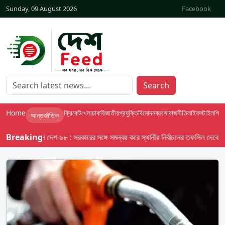
Sunday, 09 August 2026
Facebook
Search
Home
ক্রিকেট
খেলা
চাকরি
জাতীয়
প্রযুক্তি
বিনোদন
ব্যবসা
রাজনীতি
লাইফস্টাইল
শিক্ষা
আন্তর্জাতিক
Breaking
বাসস দেশ-৯৮ : সরকারের সঙ্গে সমন্বয় করে স্থানীয় নির্বাচনের তফসিল দেবে ইসি; অক