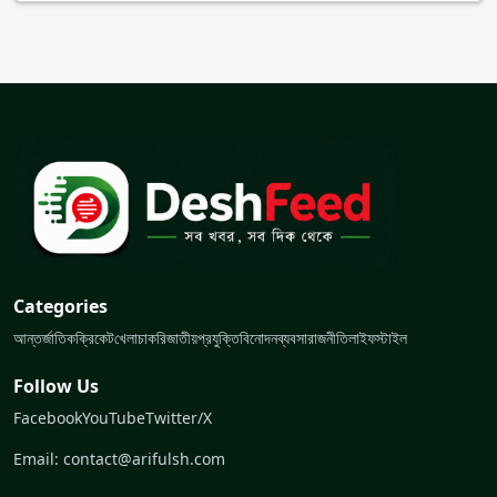
Categories
আন্তর্জাতিক
ক্রিকেট
খেলা
চাকরি
জাতীয়
প্রযুক্তি
বিনোদন
ব্যবসা
রাজনীতি
লাইফস্টাইল
Follow Us
Facebook
YouTube
Twitter/X
Email: contact@arifulsh.com