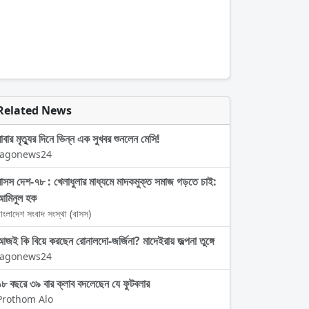
Related News
বাবার মৃত্যুর দিনে ভিন্ন এক সুখবর শুনলেন মেসি!
Jagonews24
বাসস দেশ-৭৮ : খেলাধুলার মাধ্যমে মাদকমুক্ত সমাজ গড়তে চাই:
আমিনুল হক
াংলাদেশ সংবাদ সংস্থা (বাসস)
আজই কি বিয়ে করছেন রোনালদো-জর্জিনা? মাদেইরায় জল্পনা তুঙ্গে
Jagonews24
১৮ বছরে ৩৯ বার ক্লাব বদলেছেন যে ফুটবলার
Prothom Alo