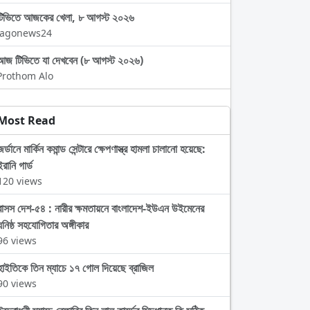
টিভিতে আজকের খেলা, ৮ আগস্ট ২০২৬
Jagonews24
আজ টিভিতে যা দেখবেন (৮ আগস্ট ২০২৬)
Prothom Alo
Most Read
জর্ডানে মার্কিন কমান্ড সেন্টারে ক্ষেপণাস্ত্র হামলা চালানো হয়েছে:
ইরানি গার্ড
120 views
বাসস দেশ-৫৪ : নারীর ক্ষমতায়নে বাংলাদেশ-ইউএন উইমেনের
ঘনিষ্ঠ সহযোগিতার অঙ্গীকার
96 views
হাইতিকে তিন ম্যাচে ১৭ গোল দিয়েছে ব্রাজিল
90 views