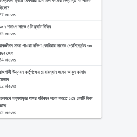
উদ্বোধনী ম্যাচে রেফারির তিন লাল কার্ডের সিদ্ধান্ত কি সঠিক
ছিলো?
77 views
১০৭ শতাংশ লাভে ৪টি ফ্ল্যাট বিক্রি
65 views
যাবজ্জীবন সাজা পাওয়া দক্ষিণ কোরিয়ার সাবেক প্রেসিডেন্টের ৩০
বছর জেল
64 views
রাজশাহী উন্নয়ন কর্তৃপক্ষের চেয়ারম্যান হলেন আবুল কালাম
আজাদ
62 views
রেলপথে মধ্যপাড়ার পাথর পরিবহন সচল করতে ১৩৪ কোটি টাকা
রাদ্দ
62 views