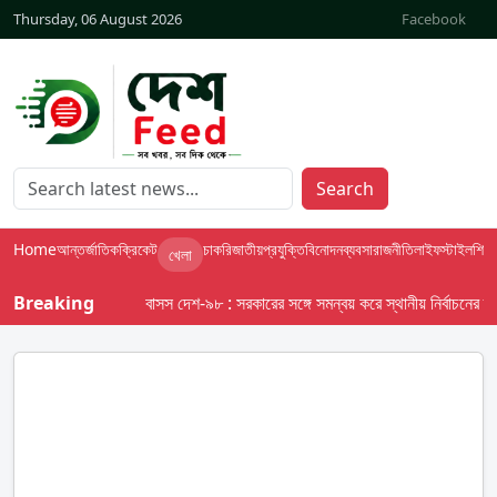
Thursday, 06 August 2026
Facebook
Search
Home
আন্তর্জাতিক
ক্রিকেট
চাকরি
জাতীয়
প্রযুক্তি
বিনোদন
ব্যবসা
রাজনীতি
লাইফস্টাইল
শিক্ষা
খেলা
Breaking
বাসস দেশ-৯৮ : সরকারের সঙ্গে সমন্বয় করে স্থানীয় নির্বাচনের তফসিল