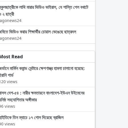
স্কুলছাত্রীকে লাথি মারার ভিডিও ভাইরাল, যে শাস্তি পেল বখাটে
ও ২ ছাত্রী
Jagonews24
জবিতে ভিডিও করায় শিক্ষার্থীর চোয়াল ভেঙেছে ছাত্রদল
Jagonews24
Most Read
জর্ডানে মার্কিন কমান্ড সেন্টারে ক্ষেপণাস্ত্র হামলা চালানো হয়েছে:
ইরানি গার্ড
120 views
বাসস দেশ-৫৪ : নারীর ক্ষমতায়নে বাংলাদেশ-ইউএন উইমেনের
ঘনিষ্ঠ সহযোগিতার অঙ্গীকার
96 views
হাইতিকে তিন ম্যাচে ১৭ গোল দিয়েছে ব্রাজিল
90 views