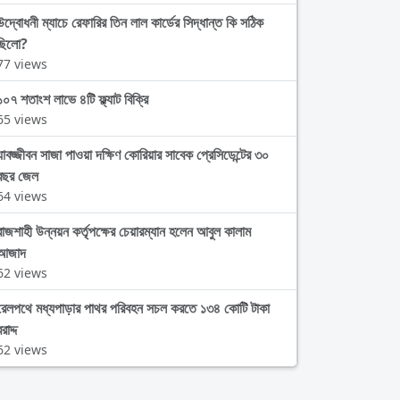
উদ্বোধনী ম্যাচে রেফারির তিন লাল কার্ডের সিদ্ধান্ত কি সঠিক
ছিলো?
77 views
১০৭ শতাংশ লাভে ৪টি ফ্ল্যাট বিক্রি
65 views
যাবজ্জীবন সাজা পাওয়া দক্ষিণ কোরিয়ার সাবেক প্রেসিডেন্টের ৩০
বছর জেল
64 views
রাজশাহী উন্নয়ন কর্তৃপক্ষের চেয়ারম্যান হলেন আবুল কালাম
আজাদ
62 views
রেলপথে মধ্যপাড়ার পাথর পরিবহন সচল করতে ১৩৪ কোটি টাকা
রাদ্দ
62 views