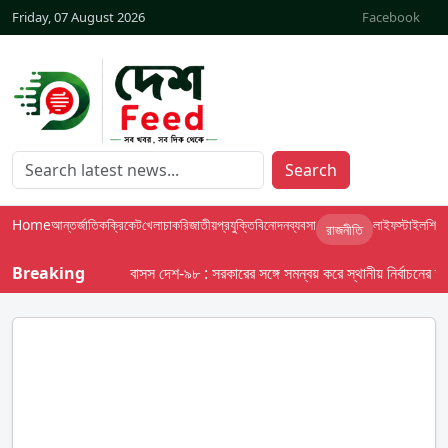
Friday, 07 August 2026
Facebook
Search
Home
আন্তর্জাতিক
ক্রিকেট
খেলা
চাকরি
জাতীয়
প্রযুক্তি
বিনোদন
ব্যবসা
লাইফস্টাইল
শিক্ষা
রাজনীতি
Breaking
বাসস দেশ-৯৮ : সরকারের সঙ্গে সমন্বয় করে স্থানীয় নির্বাচনের তফসি