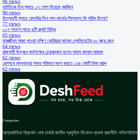
96 views
হাইতিকে তিন ম্যাচে ১৭ গোল দিয়েছে ব্রাজিল
90 views
উদ্বোধনী ম্যাচে রেফারির তিন লাল কার্ডের সিদ্ধান্ত কি সঠিক ছিলো?
77 views
১০৭ শতাংশ লাভে ৪টি ফ্ল্যাট বিক্রি
65 views
যাবজ্জীবন সাজা পাওয়া দক্ষিণ কোরিয়ার সাবেক প্রেসিডেন্টের ৩০ বছর জেল
64 views
রাজশাহী উন্নয়ন কর্তৃপক্ষের চেয়ারম্যান হলেন আবুল কালাম আজাদ
62 views
রেলপথে মধ্যপাড়ার পাথর পরিবহন সচল করতে ১৩৪ কোটি টাকা বরাদ্দ
62 views
Categories
আন্তর্জাতিক
ক্রিকেট
খেলা
চাকরি
জাতীয়
প্রযুক্তি
বিনোদন
ব্যবসা
রাজনীতি
লাইফস্টাইল