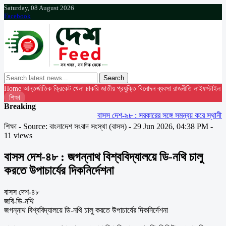
Saturday, 08 August 2026
Facebook
Search
Home
আন্তর্জাতিক
ক্রিকেট
খেলা
চাকরি
জাতীয়
প্রযুক্তি
বিনোদন
ব্যবসা
রাজনীতি
লাইফস্টাইল
শিক্ষা
Breaking
বাসস দেশ-৯৮ : সরকারের সঙ্গে সমন্বয় করে স্থানীয় নি
শিক্ষা - Source: বাংলাদেশ সংবাদ সংস্থা (বাসস) - 29 Jun 2026, 04:38 PM -
11 views
বাসস দেশ-৪৮ : জগন্নাথ বিশ্ববিদ্যালয়ে ডি-নথি চালু
করতে উপাচার্যের দিকনির্দেশনা
বাসস দেশ-৪৮
জবি-ডি-নথি
জগন্নাথ বিশ্ববিদ্যালয়ে ডি-নথি চালু করতে উপাচার্যের দিকনির্দেশনা