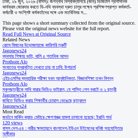
ঢাকা, ২৯ জুন, ২০২৬ (বাসস): জগন্নাথ বিশ্ববিদ্যালয়ে (জবি) ডিজিটাল প্রশাসনিক
কার্যক্রম জোরদার করতে ডি-নথি ব্যবস্থা দ্রুত চালুর লক্ষ্যে প্রশিক্ষণপ্রাপ্ত কর্মকর্তা-
কর্মচারী ও সংশ্লিষ্ট কর্মকর্তাদের সঙ্গে এক মতবিনিময় স...
This page shows a short summary collected from the original source.
Please visit the original news website for the full report.
Read Full News at Original Source
Related News
রোমে বিমানের উড়োজাহাজে কারিগরি ত্রুটি
Jagonews24
ব্যবসায় শিক্ষায় ভাটা, খালি ৫ শতাধিক আসন
Prothom Alo
সংঘাতের পুনরাবৃত্তি দেখতে চায় না ঢাবি: উপাচার্য
Jagonews24
এইচএসসির ব্যবহারিক পরীক্ষা যখন আনুষ্ঠানিকতা, বিজ্ঞানশিক্ষা তখন বিপন্ন
Prothom Alo
স্কুলছাত্রীকে লাথি মারার ভিডিও ভাইরাল, যে শাস্তি পেল বখাটে ও ২ ছাত্রী
Jagonews24
জবিতে ভিডিও করায় শিক্ষার্থীর চোয়াল ভেঙেছে ছাত্রদল
Jagonews24
Most Read
জর্ডানে মার্কিন কমান্ড সেন্টারে ক্ষেপণাস্ত্র হামলা চালানো হয়েছে: ইরানি গার্ড
120 views
বাসস দেশ-৫৪ : নারীর ক্ষমতায়নে বাংলাদেশ-ইউএন উইমেনের ঘনিষ্ঠ সহযোগিতার
অঙ্গীকার