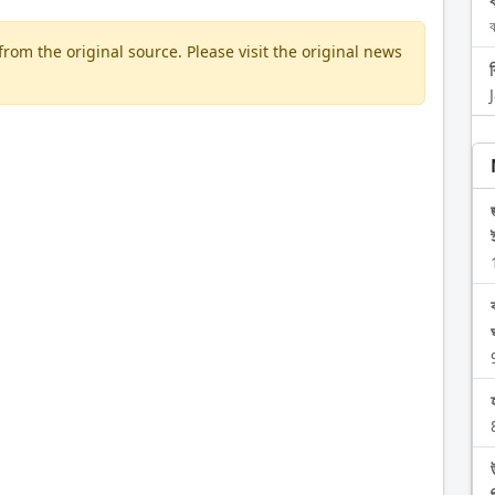
ব
om the original source. Please visit the original news