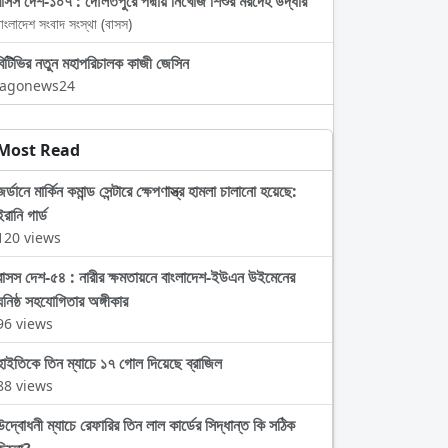
বাসস দেশ-১০৭ : দৌলতপুরে পদ্মায় নিখোঁজ শিশুর মরদেহ উদ্ধার
াংলাদেশ সংবাদ সংস্থা (বাসস)
বিটিভির নতুন মহাপরিচালক কাজী জেসিন
Jagonews24
Most Read
জর্ডানে মার্কিন কমান্ড সেন্টারে ক্ষেপণাস্ত্র হামলা চালানো হয়েছে:
ইরানি গার্ড
120 views
বাসস দেশ-৫৪ : নারীর ক্ষমতায়নে বাংলাদেশ-ইউএন উইমেনের
ঘনিষ্ঠ সহযোগিতার অঙ্গীকার
96 views
হাইতিকে তিন ম্যাচে ১৭ গোল দিয়েছে ব্রাজিল
88 views
উদ্বোধনী ম্যাচে রেফারির তিন লাল কার্ডের সিদ্ধান্ত কি সঠিক