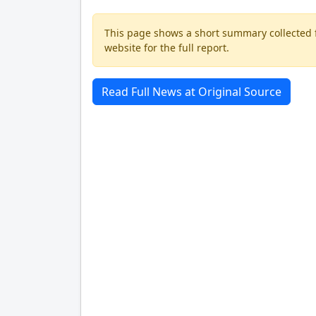
This page shows a short summary collected fr
website for the full report.
Read Full News at Original Source