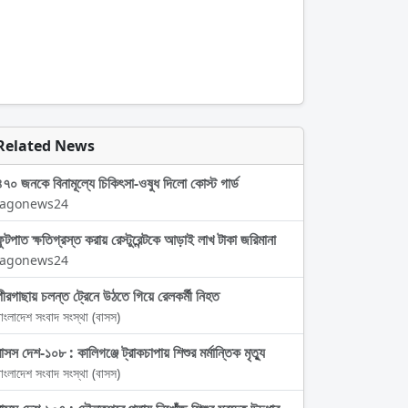
Related News
৪৭০ জনকে বিনামূল্যে চিকিৎসা-ওষুধ দিলো কোস্ট গার্ড
Jagonews24
ফুটপাত ক্ষতিগ্রস্ত করায় রেস্টুরেন্টকে আড়াই লাখ টাকা জরিমানা
Jagonews24
পীরগাছায় চলন্ত ট্রেনে উঠতে গিয়ে রেলকর্মী নিহত
াংলাদেশ সংবাদ সংস্থা (বাসস)
বাসস দেশ-১০৮ : কালিগঞ্জে ট্রাকচাপায় শিশুর মর্মান্তিক মৃত্যু
াংলাদেশ সংবাদ সংস্থা (বাসস)