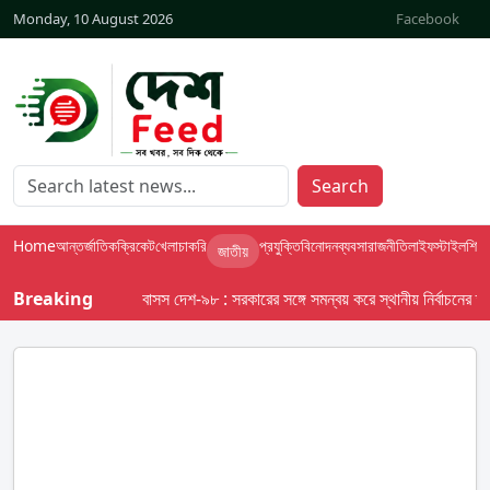
Monday, 10 August 2026
Facebook
Search
Home
আন্তর্জাতিক
ক্রিকেট
খেলা
চাকরি
প্রযুক্তি
বিনোদন
ব্যবসা
রাজনীতি
লাইফস্টাইল
শিক্ষা
জাতীয়
Breaking
বাসস দেশ-৯৮ : সরকারের সঙ্গে সমন্বয় করে স্থানীয় নির্বাচনের তফসিল