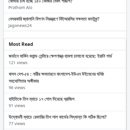
কোথায় চাষ হচ্ছে ১৫০ কেজির মেকং পাঙাশ?
Prothom Alo
বেসরকারি জ্বালানি বিপণন নিয়ন্ত্রণে বিইআরসির সক্ষমতা কতটুকু?
Jagonews24
Most Read
জর্ডানে মার্কিন কমান্ড সেন্টারে ক্ষেপণাস্ত্র হামলা চালানো হয়েছে: ইরানি গার্ড
121 views
বাসস দেশ-৫৪ : নারীর ক্ষমতায়নে বাংলাদেশ-ইউএন উইমেনের ঘনিষ্ঠ
সহযোগিতার অঙ্গীকার
96 views
হাইতিকে তিন ম্যাচে ১৭ গোল দিয়েছে ব্রাজিল
91 views
উদ্বোধনী ম্যাচে রেফারির তিন লাল কার্ডের সিদ্ধান্ত কি সঠিক ছিলো?
77 views