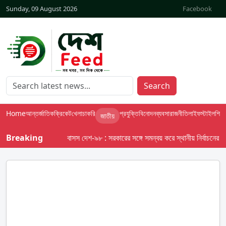
Sunday, 09 August 2026
Facebook
Search
Home
আন্তর্জাতিক
ক্রিকেট
খেলা
চাকরি
প্রযুক্তি
বিনোদন
ব্যবসা
রাজনীতি
লাইফস্টাইল
শিক্ষা
জাতীয়
Breaking
বাসস দেশ-৯৮ : সরকারের সঙ্গে সমন্বয় করে স্থানীয় নির্বাচনের তফসিল