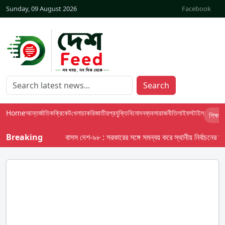
Sunday, 09 August 2026
Facebook
Search
Home
আন্তর্জাতিক
ক্রিকেট
খেলা
চাকরি
জাতীয়
প্রযুক্তি
বিনোদন
ব্যবসা
রাজনীতি
লাইফস্টাইল
শিক্ষা
Breaking
বাসস দেশ-৯৮ : সরকারের সঙ্গে সমন্বয় করে স্থানীয় নির্বাচনের তফসিল 