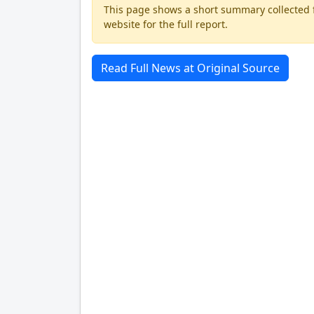
This page shows a short summary collected fr
website for the full report.
Read Full News at Original Source