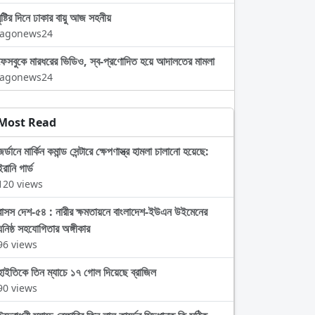
বৃষ্টির দিনে ঢাকার বায়ু আজ সহনীয়
Jagonews24
ফেসবুকে মারধরের ভিডিও, স্ব-প্রণোদিত হয়ে আদালতের মামলা
Jagonews24
Most Read
জর্ডানে মার্কিন কমান্ড সেন্টারে ক্ষেপণাস্ত্র হামলা চালানো হয়েছে:
ইরানি গার্ড
120 views
বাসস দেশ-৫৪ : নারীর ক্ষমতায়নে বাংলাদেশ-ইউএন উইমেনের
ঘনিষ্ঠ সহযোগিতার অঙ্গীকার
96 views
হাইতিকে তিন ম্যাচে ১৭ গোল দিয়েছে ব্রাজিল
90 views