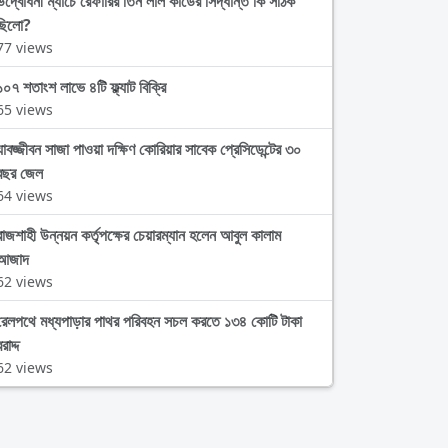
উদ্বোধনী ম্যাচে রেফারির তিন লাল কার্ডের সিদ্ধান্ত কি সঠিক
ছিলো?
77 views
১০৭ শতাংশ লাভে ৪টি ফ্ল্যাট বিক্রি
65 views
যাবজ্জীবন সাজা পাওয়া দক্ষিণ কোরিয়ার সাবেক প্রেসিডেন্টের ৩০
বছর জেল
64 views
রাজশাহী উন্নয়ন কর্তৃপক্ষের চেয়ারম্যান হলেন আবুল কালাম
আজাদ
62 views
রেলপথে মধ্যপাড়ার পাথর পরিবহন সচল করতে ১৩৪ কোটি টাকা
রাদ্দ
62 views