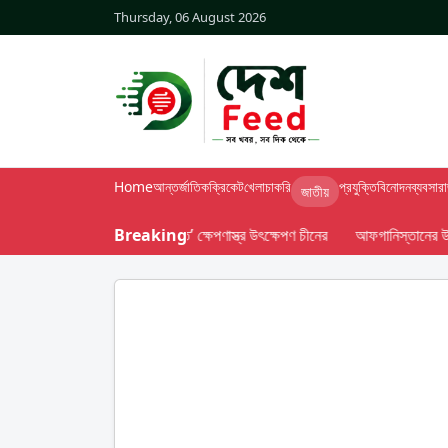
Thursday, 06 August 2026
Home
আন্তর্জাতিক
ক্রিকেট
খেলা
চাকরি
প্রযুক্তি
বিনোদন
ব্যবসা
র
জাতীয়
 মহাসাগরে পরীক্ষামূলক ‘কৌশলগত’ ক্ষেপণাস্ত্র উৎক্ষেপণ চীনের
Breaking
আফগানিস্তানের উন্নয়