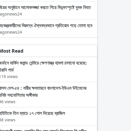
বিয়ের অনুষ্ঠানে আলোকসজ্জা করতে গিয়ে বিদ্যুৎস্পৃষ্টে যুবক নিহত
Jagonews24
ষড়যন্ত্রকারীদের বিরুদ্ধে ঐক্যবদ্ধভাবে প্রতিরোধ গড়ে তোলা হবে
Jagonews24
Most Read
জর্ডানে মার্কিন কমান্ড সেন্টারে ক্ষেপণাস্ত্র হামলা চালানো হয়েছে:
ইরানি গার্ড
119 views
বাসস দেশ-৫৪ : নারীর ক্ষমতায়নে বাংলাদেশ-ইউএন উইমেনের
ঘনিষ্ঠ সহযোগিতার অঙ্গীকার
96 views
হাইতিকে তিন ম্যাচে ১৭ গোল দিয়েছে ব্রাজিল
88 views