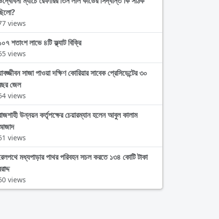
উদ্বোধনী ম্যাচে রেফারির তিন লাল কার্ডের সিদ্ধান্ত কি সঠিক
ছিলো?
77 views
১০৭ শতাংশ লাভে ৪টি ফ্ল্যাট বিক্রি
65 views
যাবজ্জীবন সাজা পাওয়া দক্ষিণ কোরিয়ার সাবেক প্রেসিডেন্টের ৩০
বছর জেল
64 views
রাজশাহী উন্নয়ন কর্তৃপক্ষের চেয়ারম্যান হলেন আবুল কালাম
আজাদ
61 views
রেলপথে মধ্যপাড়ার পাথর পরিবহন সচল করতে ১৩৪ কোটি টাকা
রাদ্দ
60 views