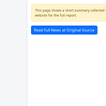
This page shows a short summary collected fr
website for the full report.
Read Full News at Original Source