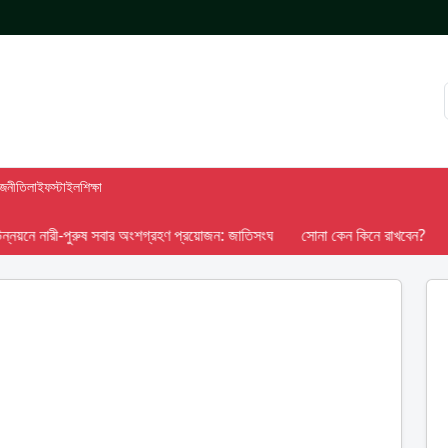
াজনীতি
লাইফস্টাইল
শিক্ষা
নে নারী-পুরুষ সবার অংশগ্রহণ প্রয়োজন: জাতিসংঘ
সোনা কেন কিনে রাখবেন?
৯৬ 