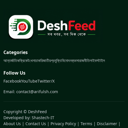
Categories
আন্তর্জাতিক
ক্রিকেট
খেলা
চাকরি
জাতীয়
প্রযুক্তি
বিনোদন
ব্যবসা
রাজনীতি
লাইফস্টাইল
Follow Us
Facebook
YouTube
Twitter/X
Email: contact@arifulsh.com
Copyright © DeshFeed
Developed by:
Shastech-IT
About Us
|
Contact Us
|
Privacy Policy
|
Terms
|
Disclaimer
|