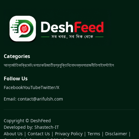
Categories
আন্তর্জাতিক
ক্রিকেট
খেলা
চাকরি
জাতীয়
প্রযুক্তি
বিনোদন
ব্যবসা
রাজনীতি
লাইফস্টাইল
Follow Us
Facebook
YouTube
Twitter/X
Email: contact@arifulsh.com
Copyright © DeshFeed
Developed by:
Shastech-IT
About Us
|
Contact Us
|
Privacy Policy
|
Terms
|
Disclaimer
|