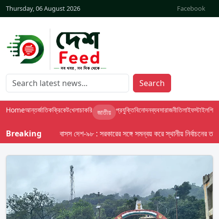
Thursday, 06 August 2026
Facebook
Search
Home
আন্তর্জাতিক
ক্রিকেট
খেলা
চাকরি
প্রযুক্তি
বিনোদন
ব্যবসা
রাজনীতি
লাইফস্টাইল
শিক্ষা
জাতীয়
Breaking
বাসস দেশ-৯৮ : সরকারের সঙ্গে সমন্বয় করে স্থানীয় নির্বাচনের তফসিল 