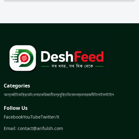
Categories
আন্তর্জাতিক
ক্রিকেট
খেলা
চাকরি
জাতীয়
প্রযুক্তি
বিনোদন
ব্যবসা
রাজনীতি
লাইফস্টাইল
Follow Us
Facebook
YouTube
Twitter/X
Email: contact@arifulsh.com