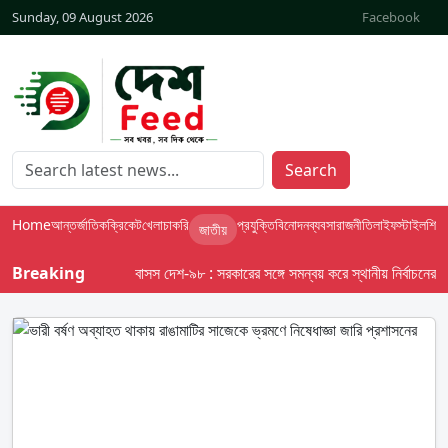
Sunday, 09 August 2026
Facebook
Search
Home
আন্তর্জাতিক
ক্রিকেট
খেলা
চাকরি
প্রযুক্তি
বিনোদন
ব্যবসা
রাজনীতি
লাইফস্টাইল
শিক্ষা
জাতীয়
Breaking
বাসস দেশ-৯৮ : সরকারের সঙ্গে সমন্বয় করে স্থানীয় নির্বাচনের তফসি