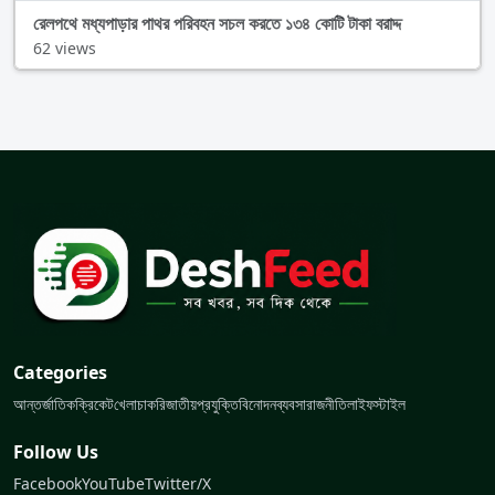
রেলপথে মধ্যপাড়ার পাথর পরিবহন সচল করতে ১৩৪ কোটি টাকা বরাদ্দ
62 views
Categories
আন্তর্জাতিক
ক্রিকেট
খেলা
চাকরি
জাতীয়
প্রযুক্তি
বিনোদন
ব্যবসা
রাজনীতি
লাইফস্টাইল
Follow Us
Facebook
YouTube
Twitter/X