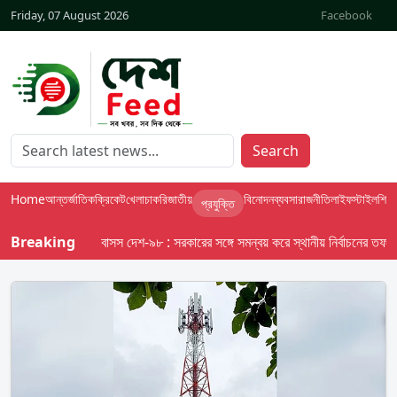
Friday, 07 August 2026
Facebook
Search
Home
আন্তর্জাতিক
ক্রিকেট
খেলা
চাকরি
জাতীয়
বিনোদন
ব্যবসা
রাজনীতি
লাইফস্টাইল
শিক্ষা
প্রযুক্তি
Breaking
বাসস দেশ-৯৮ : সরকারের সঙ্গে সমন্বয় করে স্থানীয় নির্বাচনের তফসিল দেব