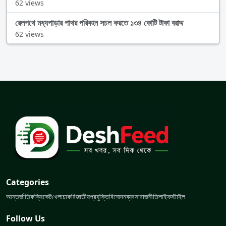
62 views
রেলপথে মধ্যপাড়ার পাথর পরিবহন সচল করতে ১৩৪ কোটি টাকা বরাদ্দ
62 views
Categories
আন্তর্জাতিক
ক্রিকেট
খেলা
চাকরি
জাতীয়
প্রযুক্তি
বিনোদন
ব্যবসা
রাজনীতি
লাইফস্টাইল
Follow Us