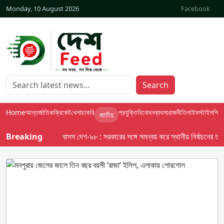
Monday, 10 August 2026
Facebook
Search
Home
আন্তর্জাতিক
ক্রিকেট
খেলা
চাকরি
প্রযুক্তি
বিনোদন
ব্যবসা
রাজনীতি
লাইফস্টাইল
শিক্ষা
জাতীয়
Breaking
বাসস দেশ-৯৮ : সরকারের সঙ্গে সমন্বয় করে স্থানীয় নির্বাচনের তফসিল 