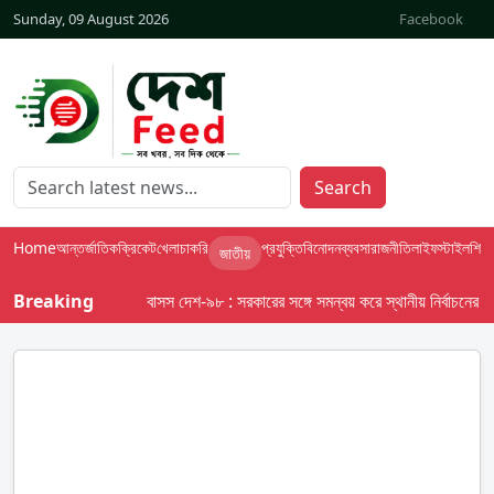
Sunday, 09 August 2026
Facebook
Search
Home
আন্তর্জাতিক
ক্রিকেট
খেলা
চাকরি
প্রযুক্তি
বিনোদন
ব্যবসা
রাজনীতি
লাইফস্টাইল
শিক্ষা
জাতীয়
Breaking
বাসস দেশ-৯৮ : সরকারের সঙ্গে সমন্বয় করে স্থানীয় নির্বাচনের তফসিল