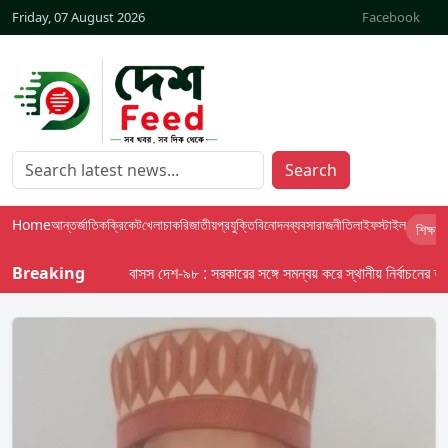
Friday, 07 August 2026
Facebook
Search
Home
আন্তর্জাতিক
ক্রিকেট
খেলা
চাকরি
জাতীয়
প্রযুক্তি
বিনোদন
ব্যবসা
রাজনীতি
লাইফস্টাইল
শিক্ষা
Breaking
বাসস দেশ-৯৮ : সরকারের সঙ্গে সমন্বয় করে স্থানীয় নির্বাচনের তফসিল 