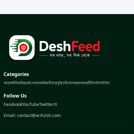
Categories
আন্তর্জাতিক
ক্রিকেট
খেলা
চাকরি
জাতীয়
প্রযুক্তি
বিনোদন
ব্যবসা
রাজনীতি
লাইফস্টাইল
Follow Us
Facebook
YouTube
Twitter/X
Email: contact@arifulsh.com