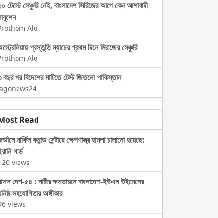
২০ টেস্টে সেঞ্চুরি নেই, বাংলাদেশ সিরিজের আগে কেন আশাবাদী
লাবুশেন
Prothom Alo
স্ট্রেলিয়ায় প্রস্তুতি ম্যাচের প্রথম দিনে মিরাজের সেঞ্চুরি
Prothom Alo
৩ বছর পর বিদেশের মাটিতে টেস্ট জিতলো পাকিস্তান
Jagonews24
Most Read
জর্ডানে মার্কিন কমান্ড সেন্টারে ক্ষেপণাস্ত্র হামলা চালানো হয়েছে:
ইরানি গার্ড
120 views
বাসস দেশ-৫৪ : নারীর ক্ষমতায়নে বাংলাদেশ-ইউএন উইমেনের
ঘনিষ্ঠ সহযোগিতার অঙ্গীকার
96 views