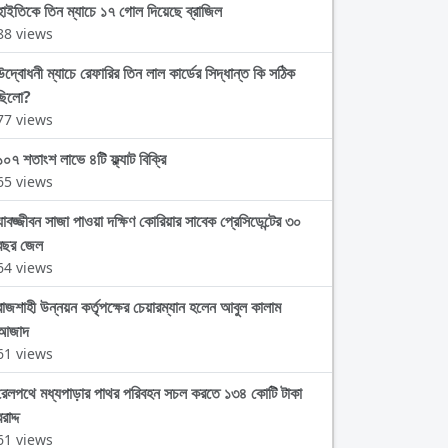
হাইতিকে তিন ম্যাচে ১৭ গোল দিয়েছে ব্রাজিল
88 views
উদ্বোধনী ম্যাচে রেফারির তিন লাল কার্ডের সিদ্ধান্ত কি সঠিক
ছিলো?
77 views
১০৭ শতাংশ লাভে ৪টি ফ্ল্যাট বিক্রি
65 views
যাবজ্জীবন সাজা পাওয়া দক্ষিণ কোরিয়ার সাবেক প্রেসিডেন্টের ৩০
বছর জেল
64 views
রাজশাহী উন্নয়ন কর্তৃপক্ষের চেয়ারম্যান হলেন আবুল কালাম
আজাদ
61 views
রেলপথে মধ্যপাড়ার পাথর পরিবহন সচল করতে ১৩৪ কোটি টাকা
রাদ্দ
61 views