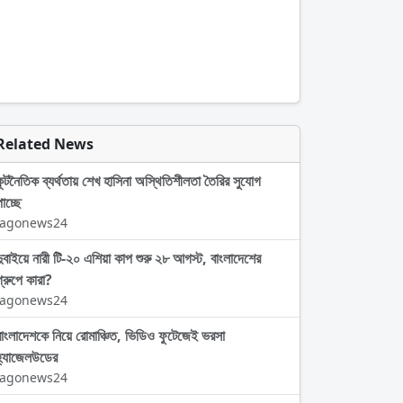
Related News
কূটনৈতিক ব্যর্থতায় শেখ হাসিনা অস্থিতিশীলতা তৈরির সুযোগ
াচ্ছে
Jagonews24
দুবাইয়ে নারী টি-২০ এশিয়া কাপ শুরু ২৮ আগস্ট, বাংলাদেশের
গ্রুপে কারা?
Jagonews24
বাংলাদেশকে নিয়ে রোমাঞ্চিত, ভিডিও ফুটেজেই ভরসা
হ্যাজেলউডের
Jagonews24