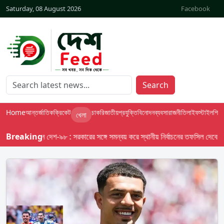
Saturday, 08 August 2026
Facebook
Search
Home
আন্তর্জাতিক
ক্রিকেট
চাকরি
জাতীয়
প্রযুক্তি
বিনোদন
ব্যবসা
রাজনীতি
লাইফস্টাইল
শিক্ষা
খেলা
Breaking
বাসস দেশ-৯৮ : সরকারের সঙ্গে সমন্বয় করে স্থানীয় নির্বাচনের তফসিল দেবে ইসি; অক