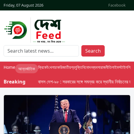
Friday, 07 August 2026
Facebook
Search
Home
ক্রিকেট
খেলা
চাকরি
জাতীয়
প্রযুক্তি
বিনোদন
ব্যবসা
রাজনীতি
লাইফস্টাইল
শিক্ষা
আন্তর্জাতিক
Breaking
বাসস দেশ-৯৮ : সরকারের সঙ্গে সমন্বয় করে স্থানীয় নির্বাচনের তফসিল 