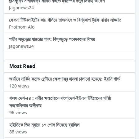
জন্মসূত্রে নাগরিকত্ব সীমিত করতে ট্রাম্পের নতুন নির্বাহী আদেশ
Jagonews24
ফেলনা টিউবলাইটের কাচ গলিয়ে তাজমহল ও বিশ্বকাপ ট্রফি বানান সাজ্জাত
Prothom Alo
গভীর সমুদ্রের হাঙরের লাফ: বিশ্বজুড়ে গবেষকদের বিস্ময়
Jagonews24
Most Read
জর্ডানে মার্কিন কমান্ড সেন্টারে ক্ষেপণাস্ত্র হামলা চালানো হয়েছে: ইরানি গার্ড
120 views
বাসস দেশ-৫৪ : নারীর ক্ষমতায়নে বাংলাদেশ-ইউএন উইমেনের ঘনিষ্ঠ
সহযোগিতার অঙ্গীকার
96 views
হাইতিকে তিন ম্যাচে ১৭ গোল দিয়েছে ব্রাজিল
88 views